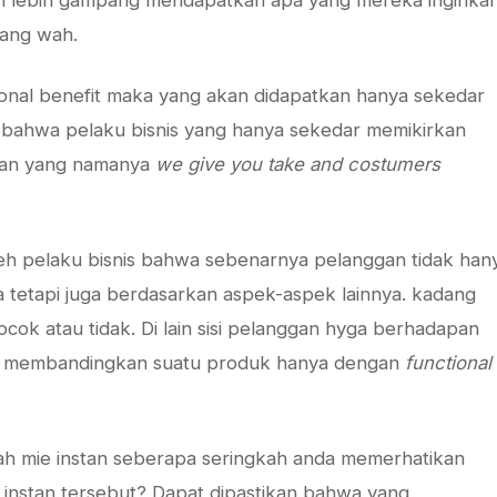
an lebih gampang mendapatkan apa yang mereka inginka
yang wah.
ional benefit maka yang akan didapatkan hanya sekedar
 bahwa pelaku bisnis yang hanya sekedar memikirkan
tkan yang namanya
we give you take and costumers
leh pelaku bisnis bahwa sebenarnya pelanggan tidak han
a tetapi juga berdasarkan aspek-aspek lainnya. kadang
cok atau tidak. Di lain sisi pelanggan hyga berhadapan
k membandingkan suatu produk hanya dengan
functional
ah mie instan seberapa seringkah anda memerhatikan
e instan tersebut? Dapat dipastikan bahwa yang