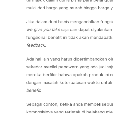
termasuk dalam dunia bisnis para pelangg
mulai dari harga yang murah hingga harga 
Jika dalam duni bisnis mengandalkan fungs
we give you take
saja dan dapat diyakinkan
fungsional benefit ini tidak akan mendapa
feedback
.
Ada hal lain yang harus dipertimbangkan o
sekedar menilai penawarn yang ada jual saj
mereka berfikir bahwa apakah produk ini co
dengan masalah keterbatasan waktu untu
benefit
.
Sebagai contoh, ketika anda membeli sebu
komposisinya yang terletak di belakang mi