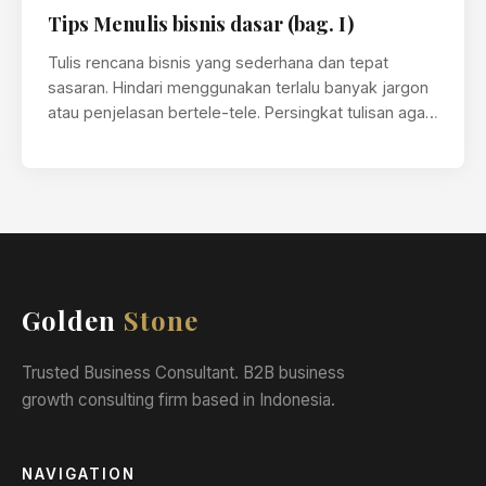
Tips Menulis bisnis dasar (bag. I)
Tulis rencana bisnis yang sederhana dan tepat
sasaran. Hindari menggunakan terlalu banyak jargon
atau penjelasan bertele-tele. Persingkat tulisan agar
maksud…
Golden
Stone
Trusted Business Consultant. B2B business
growth consulting firm based in Indonesia.
NAVIGATION