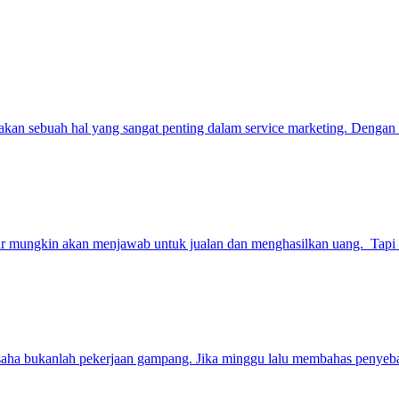
akan sebuah hal yang sangat penting dalam service marketing. Denga
sar mungkin akan menjawab untuk jualan dan menghasilkan uang. Tap
usaha bukanlah pekerjaan gampang. Jika minggu lalu membahas penye