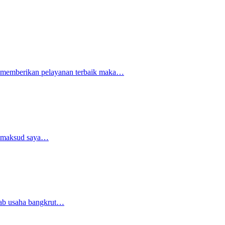
n memberikan pelayanan terbaik maka…
i maksud saya…
bab usaha bangkrut…