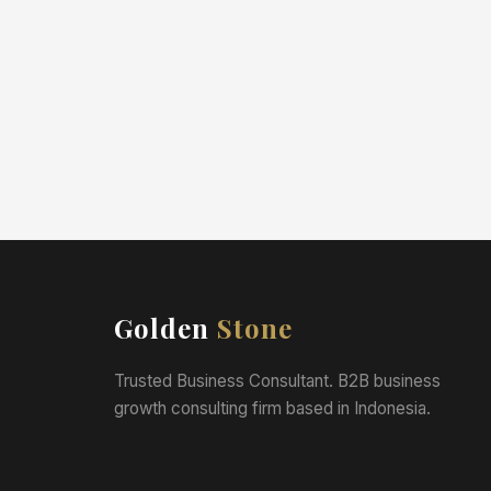
Membangun suatu usaha bukanlah pekerjaan
gampang. Diperlukan lebih dari sekedar
modal yang cukup atau latar belakang bisnis
yang kuat. Seringkali…
Golden
Stone
Trusted Business Consultant. B2B business
growth consulting firm based in Indonesia.