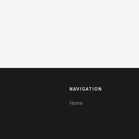
Usaha Yang Strategis (Part 1)
Bagi Anda yang ingin memulai suatu usaha
pastinya akan memikirkan bagaimana
mendapatkan tempat atau lokasi usaha yang
strategis. Lokasi usaha…
NAVIGATION
Home