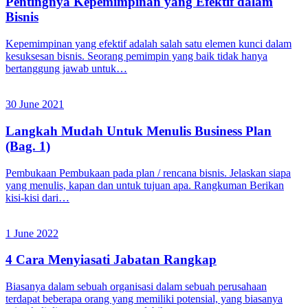
Pentingnya Kepemimpinan yang Efektif dalam
Bisnis
Kepemimpinan yang efektif adalah salah satu elemen kunci dalam
kesuksesan bisnis. Seorang pemimpin yang baik tidak hanya
bertanggung jawab untuk…
30 June 2021
Langkah Mudah Untuk Menulis Business Plan
(Bag. 1)
Pembukaan Pembukaan pada plan / rencana bisnis. Jelaskan siapa
yang menulis, kapan dan untuk tujuan apa. Rangkuman Berikan
kisi-kisi dari…
1 June 2022
4 Cara Menyiasati Jabatan Rangkap
Biasanya dalam sebuah organisasi dalam sebuah perusahaan
terdapat beberapa orang yang memiliki potensial, yang biasanya