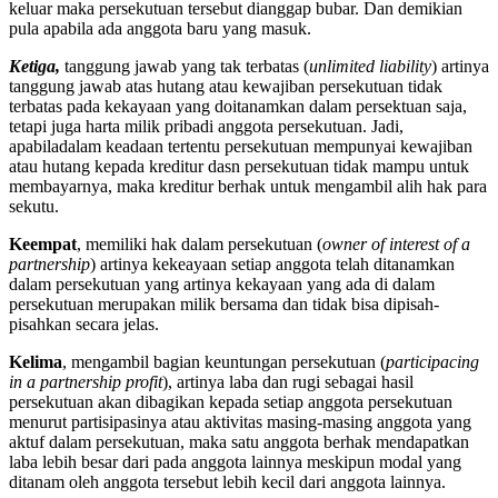
keluar maka persekutuan tersebut dianggap bubar. Dan demikian
pula apabila ada anggota baru yang masuk.
Ketiga,
tanggung jawab yang tak terbatas (
unlimited liability
) artinya
tanggung jawab atas hutang atau kewajiban persekutuan tidak
terbatas pada kekayaan yang doitanamkan dalam persektuan saja,
tetapi juga harta milik pribadi anggota persekutuan. Jadi,
apabiladalam keadaan tertentu persekutuan mempunyai kewajiban
atau hutang kepada kreditur dasn persekutuan tidak mampu untuk
membayarnya, maka kreditur berhak untuk mengambil alih hak para
sekutu.
Keempat
, memiliki hak dalam persekutuan (
owner of interest of a
partnership
) artinya kekeayaan setiap anggota telah ditanamkan
dalam persekutuan yang artinya kekayaan yang ada di dalam
persekutuan merupakan milik bersama dan tidak bisa dipisah-
pisahkan secara jelas.
Kelima
, mengambil bagian keuntungan persekutuan (
participacing
in a partnership profit
), artinya laba dan rugi sebagai hasil
persekutuan akan dibagikan kepada setiap anggota persekutuan
menurut partisipasinya atau aktivitas masing-masing anggota yang
aktuf dalam persekutuan, maka satu anggota berhak mendapatkan
laba lebih besar dari pada anggota lainnya meskipun modal yang
ditanam oleh anggota tersebut lebih kecil dari anggota lainnya.