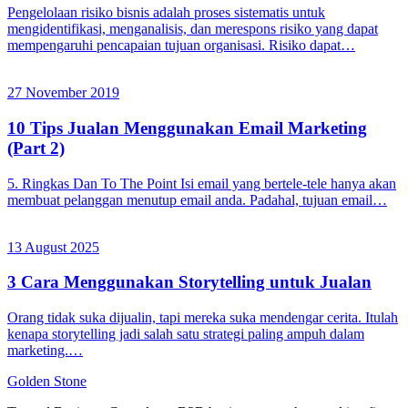
Pengelolaan risiko bisnis adalah proses sistematis untuk
mengidentifikasi, menganalisis, dan merespons risiko yang dapat
mempengaruhi pencapaian tujuan organisasi. Risiko dapat…
27 November 2019
10 Tips Jualan Menggunakan Email Marketing
(Part 2)
5. Ringkas Dan To The Point Isi email yang bertele-tele hanya akan
membuat pelanggan menutup email anda. Padahal, tujuan email…
13 August 2025
3 Cara Menggunakan Storytelling untuk Jualan
Orang tidak suka dijualin, tapi mereka suka mendengar cerita. Itulah
kenapa storytelling jadi salah satu strategi paling ampuh dalam
marketing.…
Golden
Stone