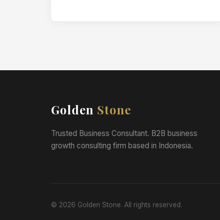
jasa yang anda berikan, tetapi ia juga…
Golden
Stone
Trusted Business Consultant. B2B business
growth consulting firm based in Indonesia.
© 2026 Golden Stone. All rights reserved.