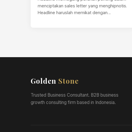
menciptakan sales letter yang menghipnotis.
Headline haruslah memikat dengan
komposisi kata-kata yang singkat, padat
dan…
Golden
Stone
Trusted Business Consultant. B2B business
growth consulting firm based in Indonesia.