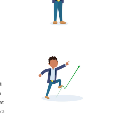
i
a
at
ka