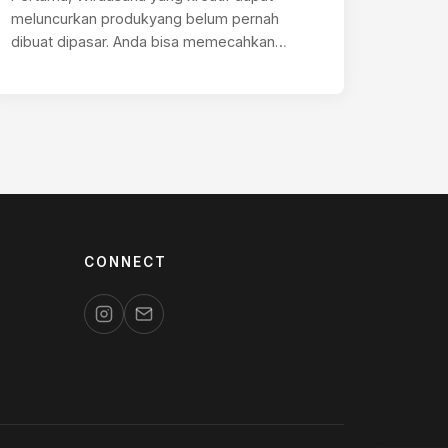
meluncurkan produkyang belum pernah
dibuat dipasar. Anda bisa memecahkan
masalah yang dihadapi masyarakat dengan
memperkenalkan…
CONNECT