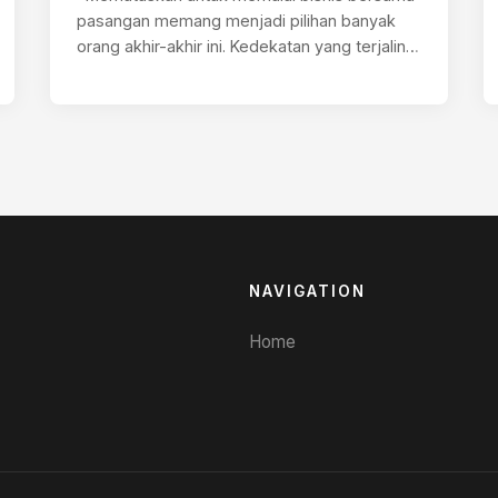
pasangan memang menjadi pilihan banyak
orang akhir-akhir ini. Kedekatan yang terjalin,
memudahkan mereka untuk…
NAVIGATION
Home