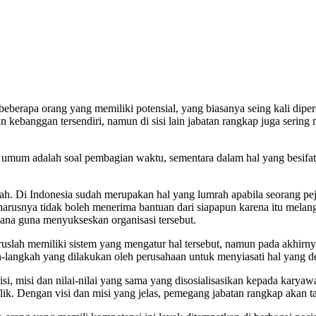
beberapa orang yang memiliki potensial, yang biasanya seing kali dip
kebanggan tersendiri, namun di sisi lain jabatan rangkap juga sering
g umum adalah soal pembagian waktu, sementara dalam hal yang besifat s
ah. Di Indonesia sudah merupakan hal yang lumrah apabila seorang pejab
arusnya tidak boleh menerima bantuan dari siapapun karena itu melang
 dana guna menyukseskan organisasi tersebut.
ruslah memiliki sistem yang mengatur hal tersebut, namun pada akhirny
-langkah yang dilakukan oleh perusahaan untuk menyiasati hal yang de
i, misi dan nilai-nilai yang sama yang disosialisasikan kepada karyaw
k. Dengan visi dan misi yang jelas, pemegang jabatan rangkap akan tah