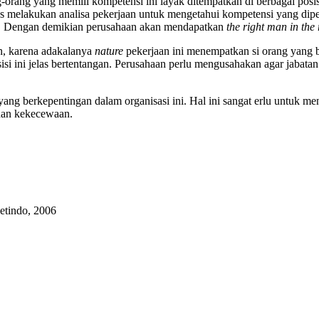
ng yang memili kompetensi ini layak ditempatkan di berbagai posisi, 
s melakukan analisa pekerjaan untuk mengetahui kompetensi yang diperl
an. Dengan demikian perusahaan akan mendapatkan
the right man in the 
an, karena adakalanya
nature
pekerjaan ini menempatkan si orang yang b
isi ini jelas bertentangan. Perusahaan perlu mengusahakan agar jabat
ng berkepentingan dalam organisasi ini. Hal ini sangat erlu untuk men
 dan kekecewaan.
etindo, 2006