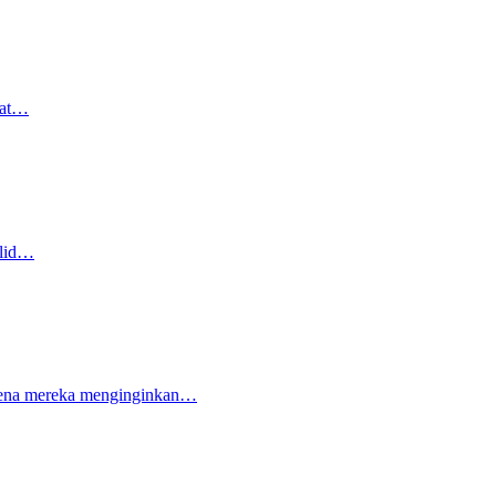
pat…
olid…
arena mereka menginginkan…