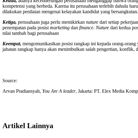
Kedua,
adanya kecenderungan perusahaan menganggap bahwa orang-ora
kompetensi yang berbeda. Karena itu perusahaan terlebih dahulu haru
dilakukan penilaian mengenai kelayakan kandidat yang bersangkut
Ketiga,
perusahaan juga perlu memikirkan
nature
dari setiap pekerja
penempatan pada posisi
marketing
dan
finance
.
Nature
dari kedua pos
nilai tambah bagi perusahaan
Keempat,
mengomunikasikan posisi rangkap ini kepada orang-orang ya
jabatan rangkap hanya akan menimbulkan salah pengertian, konflik,
Source:
Arvan Pradiansyah,
You Are A leader
, Jakarta: PT. Elex Media Komp
Artikel Lainnya