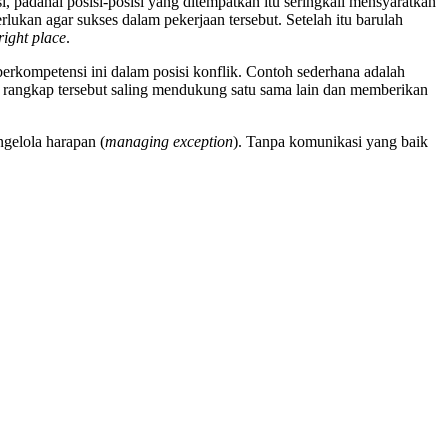
padahal posisi-posisi yang ditempatkan itu seringkali mensyaratkan
ukan agar sukses dalam pekerjaan tersebut. Setelah itu barulah
right place
.
erkompetensi ini dalam posisi konflik. Contoh sederhana adalah
an rangkap tersebut saling mendukung satu sama lain dan memberikan
gelola harapan (
managing exception
). Tanpa komunikasi yang baik