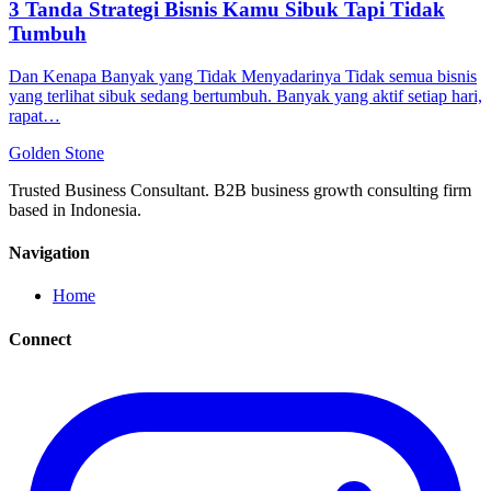
3 Tanda Strategi Bisnis Kamu Sibuk Tapi Tidak
Tumbuh
Dan Kenapa Banyak yang Tidak Menyadarinya Tidak semua bisnis
yang terlihat sibuk sedang bertumbuh. Banyak yang aktif setiap hari,
rapat…
Golden
Stone
Trusted Business Consultant. B2B business growth consulting firm
based in Indonesia.
Navigation
Home
Connect