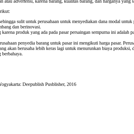
n atau advertensi, karena barang, kualitas barang, dan harganya yang 
rikut:
 sehingga sulit untuk perusahaan untuk menyediakan dana modal untuk 
mbang dan berinovasi.
arena produk yang ada pada pasar persaingan sempurna ini adalah pa
rusahaan penyedia barang untuk pasar ini mengikuti harga pasar. Per
ang akan berusaha lebih keras lagi untuk menurunkan biaya produksi, da
g berbahaya.
 Yogyakarta: Deepublish Pusblisher, 2016