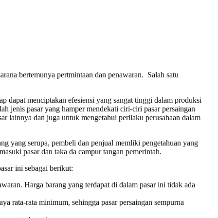
 sarana bertemunya pertmintaan dan penawaran. Salah satu
p dapat menciptakan efesiensi yang sangat tinggi dalam produksi
h jenis pasar yang hamper mendekati ciri-ciri pasar persaingan
sar lainnya dan juga untuk mengetahui perilaku perusahaan dalam
ang yang serupa, pembeli dan penjual memliki pengetahuan yang
emasuki pasar dan taka da campur tangan pemerintah.
sar ini sebagai berikut:
waran. Harga barang yang terdapat di dalam pasar ini tidak ada
aya rata-rata minimum, sehingga pasar persaingan sempurna