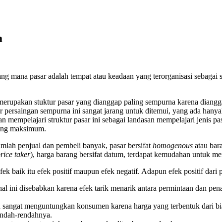
a
ng mana pasar adalah tempat atau keadaan yang terorganisasi sebagai
erupakan stuktur pasar yang dianggap paling sempurna karena diangga
persaingan sempurna ini sangat jarang untuk ditemui, yang ada hanyala
mempelajari struktur pasar ini sebagai landasan mempelajari jenis pa
yang maksimum.
jumlah penjual dan pembeli banyak, pasar bersifat
homogenous
atau bar
rice taker
), harga barang bersifat datum, terdapat kemudahan untuk m
k baik itu efek positif maupun efek negatif. Adapun efek positif dari pa
l ini disebabkan karena efek tarik menarik antara permintaan dan pena
n sangat menguntungkan konsumen karena harga yang terbentuk dari bi
endah-rendahnya.