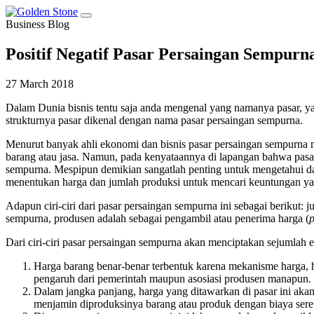
Business Blog
Positif Negatif Pasar Persaingan Sempurn
27 March 2018
Dalam Dunia bisnis tentu saja anda mengenal yang namanya pasar, ya
strukturnya pasar dikenal dengan nama pasar persaingan sempurna.
Menurut banyak ahli ekonomi dan bisnis pasar persaingan sempurna m
barang atau jasa. Namun, pada kenyataannya di lapangan bahwa pasar 
sempurna. Mespipun demikian sangatlah penting untuk mengetahui dan 
menentukan harga dan jumlah produksi untuk mencari keuntungan 
Adapun ciri-ciri dari pasar persaingan sempurna ini sebagai berikut: 
sempurna, produsen adalah sebagai pengambil atau penerima harga (
p
Dari ciri-ciri pasar persaingan sempurna akan menciptakan sejumlah efe
Harga barang benar-benar terbentuk karena mekanisme harga, ha
pengaruh dari pemerintah maupun asosiasi produsen manapun.
Dalam jangka panjang, harga yang ditawarkan di pasar ini aka
menjamin diproduksinya barang atau produk dengan biaya ser