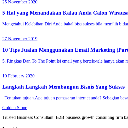
25 November 2020
5 Hal yang Menandakan Kalau Anda Calon Wirausa
Mengetahui Kelebihan Diri Anda bakal bisa sukses bila memilih bid
27 November 2019
10 Tips Jualan Menggunakan Email Marketing (Part
5. Ringkas Dan To The Point Isi email yang bertele-tele hanya aka
19 February 2020
Langkah Langkah Membangun Bisnis Yang Sukses
Tentukan tujuan.Apa tujuan pemasaran internet anda? Sebagian be
Golden
Stone
Trusted Business Consultant. B2B business growth consulting firm ba