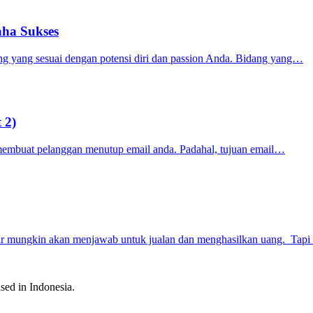
ha Sukses
ang yang sesuai dengan potensi diri dan passion Anda. Bidang yang…
 2)
n membuat pelanggan menutup email anda. Padahal, tujuan email…
sar mungkin akan menjawab untuk jualan dan menghasilkan uang. Tap
sed in Indonesia.