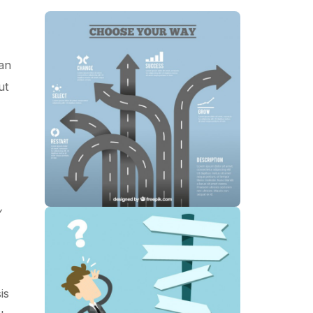
an
ut
y
is