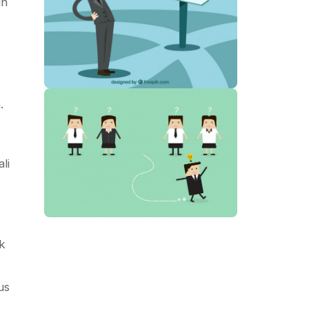
ih
.
li
k
us