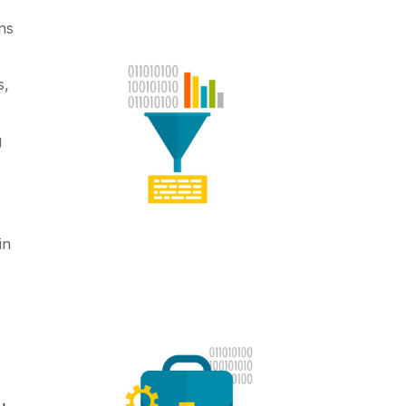
ns
s,
g
in