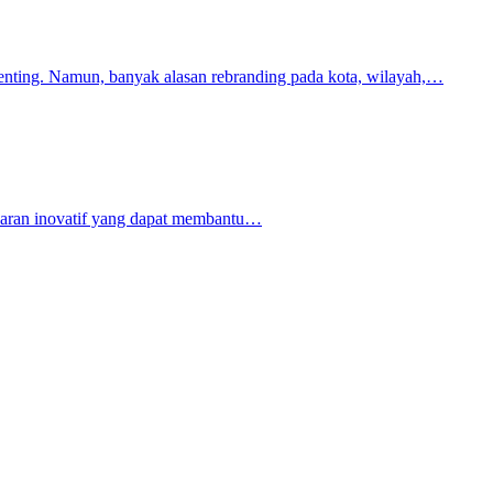
penting. Namun, banyak alasan rebranding pada kota, wilayah,…
asaran inovatif yang dapat membantu…