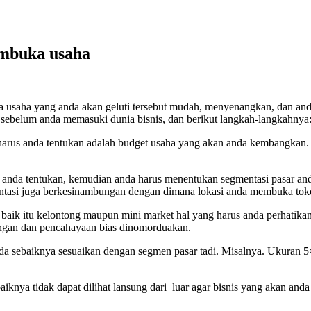
embuka usaha
 usaha yang anda akan geluti tersebut mudah, menyenangkan, dan anda
sebelum anda memasuki dunia bisnis, dan berikut langkah-langkahnya
harus anda tentukan adalah budget usaha yang akan anda kembangkan. 
 anda tentukan, kemudian anda harus menentukan segmentasi pasar a
tasi juga berkesinambungan dengan dimana lokasi anda membuka toko
baik itu kelontong maupun mini market hal yang harus anda perhatikan
angan dan pencahayaan bias dinomorduakan.
nda sebaiknya sesuaikan dengan segmen pasar tadi. Misalnya. Ukuran
iknya tidak dapat dilihat lansung dari luar agar bisnis yang akan and