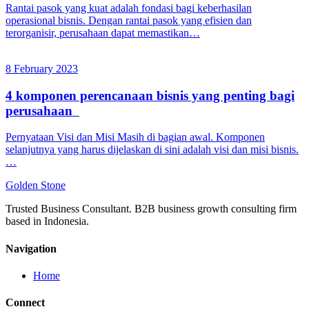
Rantai pasok yang kuat adalah fondasi bagi keberhasilan
operasional bisnis. Dengan rantai pasok yang efisien dan
terorganisir, perusahaan dapat memastikan…
8 February 2023
4 komponen perencanaan bisnis yang penting bagi
perusahaan
Pernyataan Visi dan Misi Masih di bagian awal. Komponen
selanjutnya yang harus dijelaskan di sini adalah visi dan misi bisnis.
…
Golden
Stone
Trusted Business Consultant. B2B business growth consulting firm
based in Indonesia.
Navigation
Home
Connect